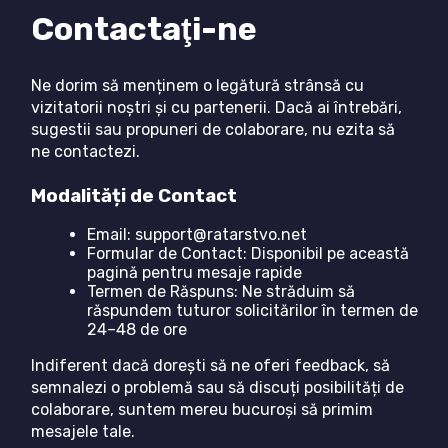
Contactaţi-ne
Ne dorim să menținem o legătură strânsă cu
vizitatorii noștri și cu partenerii. Dacă ai întrebări,
sugestii sau propuneri de colaborare, nu ezita să
ne contactezi.
Modalități de Contact
Email:
support@ratarstvo.net
Formular de Contact: Disponibil pe această
pagină pentru mesaje rapide
Termen de Răspuns: Ne străduim să
răspundem tuturor solicitărilor în termen de
24–48 de ore
Indiferent dacă dorești să ne oferi feedback, să
semnalezi o problemă sau să discuți posibilități de
colaborare, suntem mereu bucuroși să primim
mesajele tale.