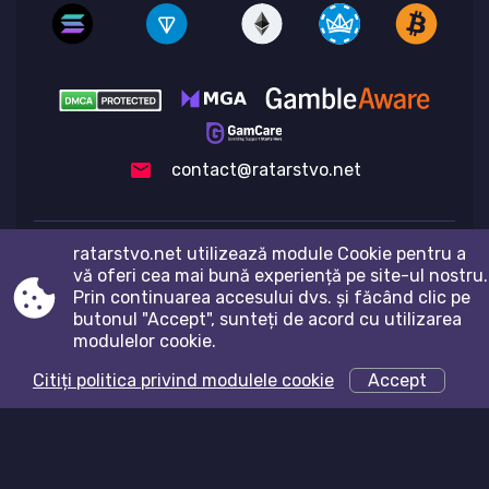
contact@ratarstvo.net
ratarstvo.net utilizează module Cookie pentru a
Acasă
Politica de confidențialitate
vă oferi cea mai bună experiență pe site-ul nostru.
Prin continuarea accesului dvs. și făcând clic pe
Jocul de noroc responsabil
Termeni și condiții
butonul "Accept", sunteți de acord cu utilizarea
Politica de cookie-uri
Despre noi
Contactaţi-ne
modulelor cookie.
vox casino
Harta site-ului
Citiți politica privind modulele cookie
Accept
© 2026 ratarstvo.net cazinou ｜ Toate drepturile
rezervate.