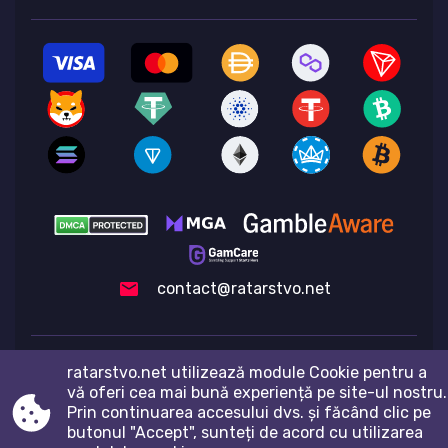
contact@ratarstvo.net
ratarstvo.net utilizează module Cookie pentru a
Acasă
Politica de confidențialitate
vă oferi cea mai bună experiență pe site-ul nostru.
Jocul de noroc responsabil
Termeni și condiții
Prin continuarea accesului dvs. și făcând clic pe
butonul "Accept", sunteți de acord cu utilizarea
Politica de cookie-uri
Despre noi
Contactaţi-ne