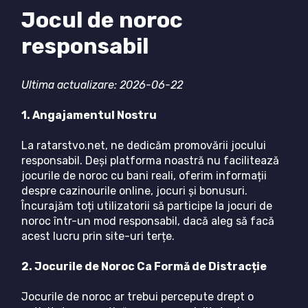
Jocul de noroc
responsabil
Ultima actualizare: 2026-06-22
1. Angajamentul Nostru
La ratarstvo.net, ne dedicăm promovării jocului
responsabil. Deși platforma noastră nu facilitează
jocurile de noroc cu bani reali, oferim informații
despre cazinourile online, jocuri și bonusuri.
Încurajăm toți utilizatorii să participe la jocuri de
noroc într-un mod responsabil, dacă aleg să facă
acest lucru prin site-uri terțe.
2. Jocurile de Noroc Ca Formă de Distracție
Jocurile de noroc ar trebui percepute drept o