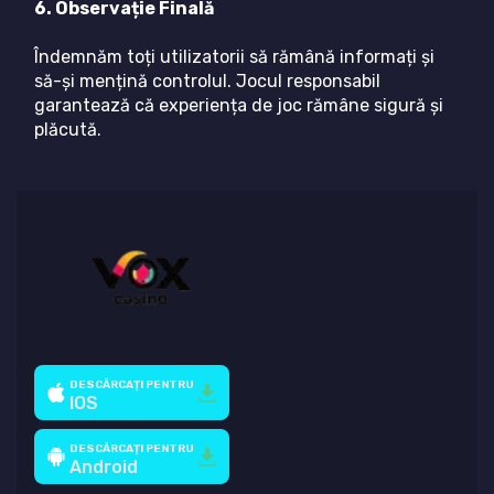
6. Observație Finală
Îndemnăm toți utilizatorii să rămână informați și
să-și mențină controlul. Jocul responsabil
garantează că experiența de joc rămâne sigură și
plăcută.
DESCĂRCAȚI PENTRU
IOS
DESCĂRCAȚI PENTRU
Android